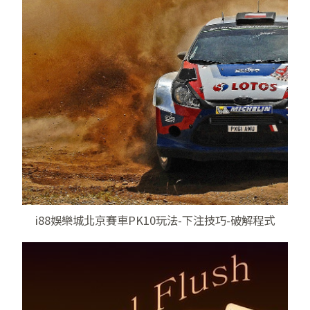
i88娛樂城北京賽車PK10玩法-下注技巧-破解程式