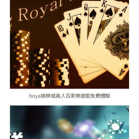
hoya娛樂城真人百家樂遊戲免費體驗