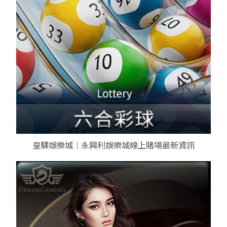
皇驛娛樂城｜永興利娛樂城線上賭場最新資訊