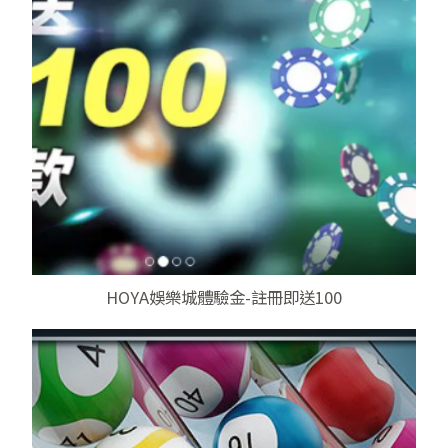
HOYA娛樂城體驗金-註冊即送100