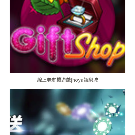
線上老虎機遊戲|hoya娛樂城