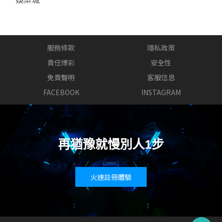
服務條款
隱私政策
責任博彩
安全性
免責聲明
客服信息
FACEBOOK
INSTAGRAM
再猶豫就慢別人1步
火速註冊體驗