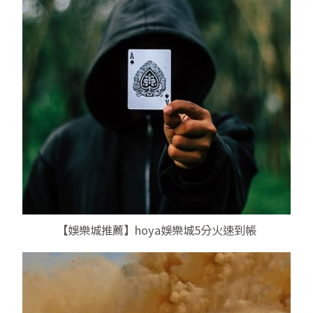
【娛樂城推薦】hoya娛樂城5分火速到帳