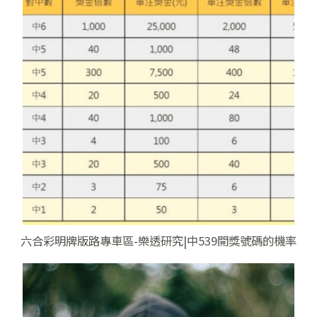
六合彩明牌版路專車區-樂透研究|中539開獎號碼的機率
是多少？這篇不藏私告訴你！