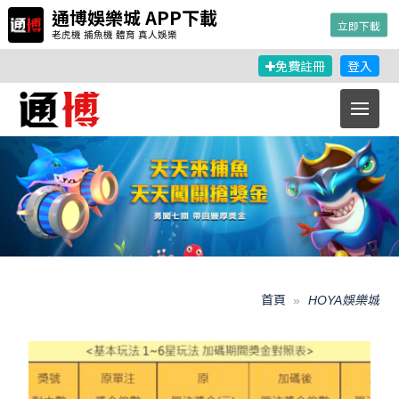
通博娛樂城 APP下載
立即下載
老虎機 捕魚機 體育 真人娛樂
免費註冊
登入
Me
首頁
HOYA娛樂城