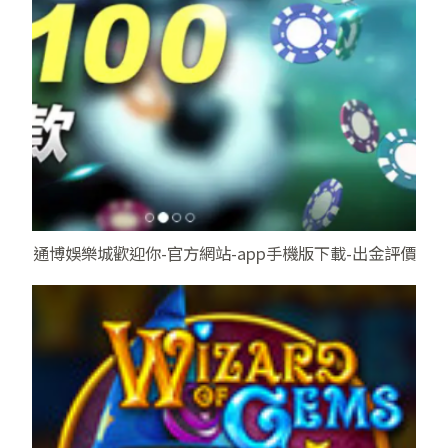
通博娛樂城歡迎你-官方網站-app手機版下載-出金評價
ptt體驗金-會員優惠