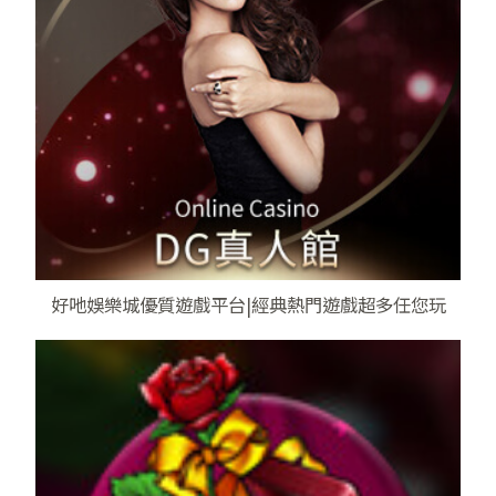
好吔娛樂城優質遊戲平台|經典熱門遊戲超多任您玩