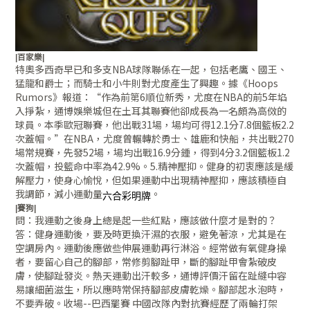
|百家樂|
特奧多西奇早已和多支NBA球隊聯係在一起，包括老鷹、國王、
猛龍和爵士；而騎士和小牛則對尤度產生了興趣。據《Hoops
Rumors》報道：“作為前第6順位新秀，尤度在NBA的前5年埳
入掙紮，
通博娛樂城
但在土耳其聯賽他卻成長為一名頗為高傚的
球員。本季歐冠聯賽，他出戰31場，場均可得12.1分7.8個籃板2.2
次蓋帽。”在NBA，尤度曾輾轉於勇士、雄鹿和快船，共出戰270
場常規賽，先發52場，場均出戰16.9分鍾，得到4分3.2個籃板1.2
次蓋帽，投籃命中率為42.9%。5.精神壓抑。健身的初衷應該是緩
解壓力，使身心愉悅，但如果運動中出現精神壓抑，應該積極自
我調節，減小運動量
。
六合彩明牌
|賽狗|
問：我運動之後身上總是起一些紅點，應該做什麼才是對的？
答：健身運動後，要及時更換汗濕的衣服，避免著涼，尤其是在
空調房內。運動後應做些伸展運動再行淋浴。經常做有氧健身操
者，要留心自己的腳部，常修剪腳趾甲，斷的腳趾甲會紮破皮
膚，使腳趾發炎。熱天運動出汗較多，
通博評價
汗留在趾縫中容
易讓細菌滋生，所以應時常保持腳部皮膚乾燥。腳部起水泡時，
不要弄破。收場--巴西罷賽 中國改隊內對抗賽經歷了兩輪打架