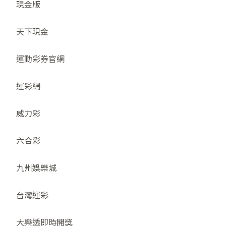
現金版
天下現金
運動彩券官網
運彩網
威力彩
六合彩
九州娛樂城
台灣運彩
大樂透即時開獎