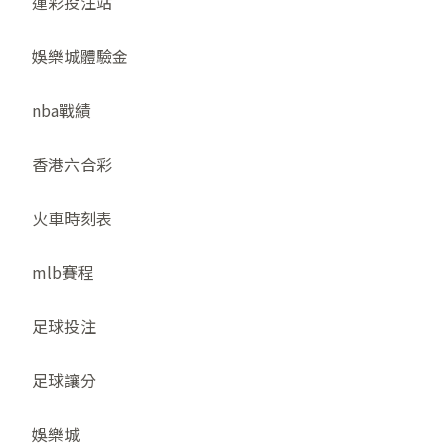
運彩投注站
娛樂城體驗金
nba戰績
香港六合彩
火車時刻表
mlb賽程
足球投注
足球讓分
娛樂城