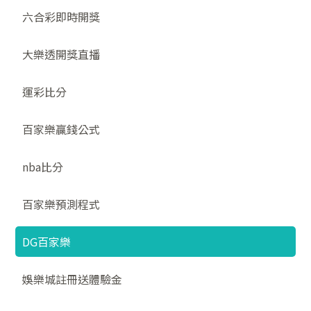
六合彩即時開獎
大樂透開獎直播
運彩比分
百家樂贏錢公式
nba比分
百家樂預測程式
DG百家樂
娛樂城註冊送體驗金