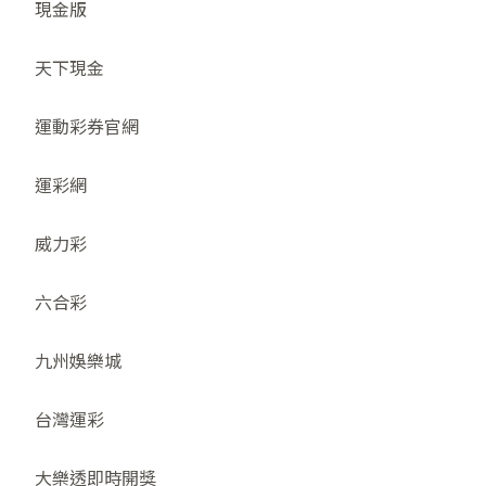
現金版
天下現金
運動彩券官網
運彩網
威力彩
六合彩
九州娛樂城
台灣運彩
大樂透即時開獎