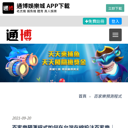
通博娛樂城 APP下載
立即下載
老虎機 捕魚機 體育 真人娛樂
免費註冊
登入
Me
首頁
百家樂預測程式
2021-09-20
百家樂預測程式如何在台灣在線投注百家樂｜