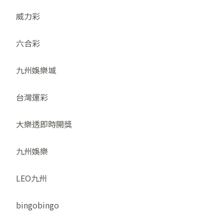
威力彩
六合彩
九州娛樂城
台灣運彩
大樂透即時開獎
九州娛樂
LEO九州
bingobingo