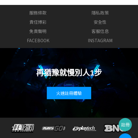
服務條款
隱私政策
責任博彩
安全性
免責聲明
客服信息
FACEBOOK
INSTAGRAM
再猶豫就慢別人1步
火速註冊體驗
註冊