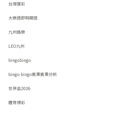
台灣運彩
大樂透即時開獎
九州娛樂
LEO九州
bingobingo
bingo bingo賓果賓果分析
世界盃2026
體育博彩