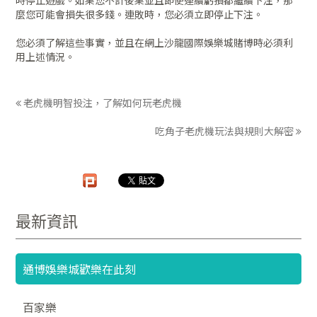
麼您可能會損失很多錢。連敗時，您必須立即停止下注。
您必須了解這些事實，並且在網上
沙龍國際
娛樂城賭博時必須利
用上述情況。
老虎機明智投注，了解如何玩老虎機
吃角子老虎機玩法與規則大解密
最新資訊
通博娛樂城歡樂在此刻
百家樂