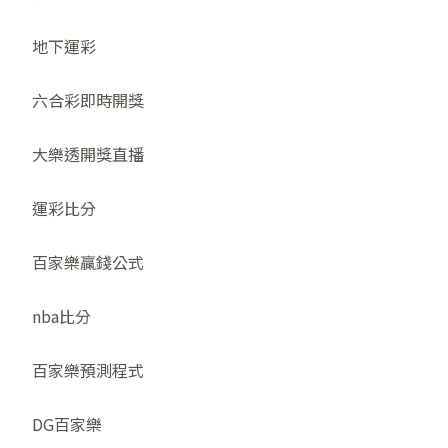
地下運彩
六合彩即時開獎
大樂透開獎直播
運彩比分
百家樂贏錢公式
nba比分
百家樂預測程式
DG百家樂