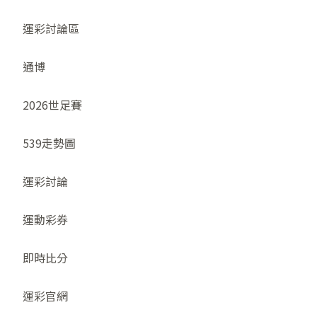
運彩討論區
通博
2026世足賽
539走勢圖
運彩討論
運動彩券
即時比分
運彩官網