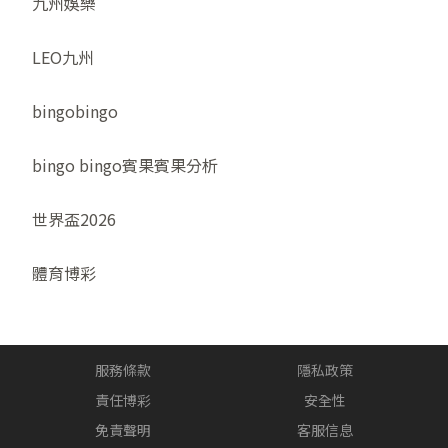
九州娛樂
LEO九州
bingobingo
bingo bingo賓果賓果分析
世界盃2026
體育博彩
服務條款
隱私政策
責任博彩
安全性
免責聲明
客服信息