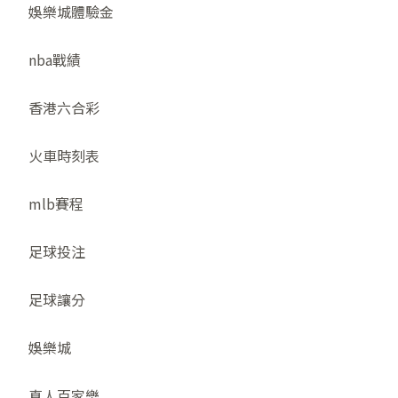
娛樂城體驗金
nba戰績
香港六合彩
火車時刻表
mlb賽程
足球投注
足球讓分
娛樂城
真人百家樂