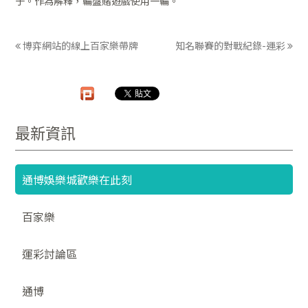
子。作為解釋，輪盤賭遊戲使用一輪。
博弈網站的線上百家樂帶牌
知名聯賽的對戰紀錄-運彩
最新資訊
通博娛樂城歡樂在此刻
百家樂
運彩討論區
通博