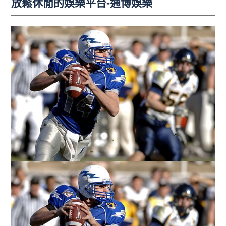
放鬆休閒的娛樂平台-通博娛樂