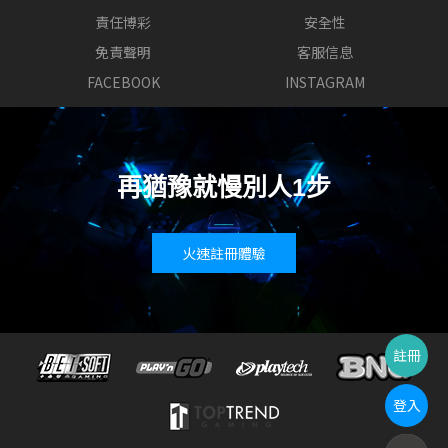
責任博彩
安全性
免責聲明
客服信息
FACEBOOK
INSTAGRAM
再猶豫就慢別人1步
火速註冊體驗
註冊
登入