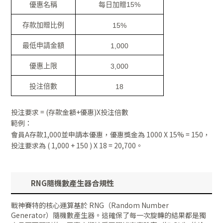
優惠名稱
每日加贈15%
存款加贈比例
15%
最低申請金額
1,000
優惠上限
3,000
投注倍數
18
投注要求 = (存款金額+優惠)X投注倍數
範例：
會員A存款1,000並申請本優惠，優惠獎金為 1000 X 15% = 150，
投注要求為 ( 1,000 + 150 ) X 18 = 20,700。
RNG隨機數產生器合規性
戰神賽特的核心運算基於 RNG（Random Number
Generator）隨機數產生器。這確保了每一次旋轉的結果都是獨