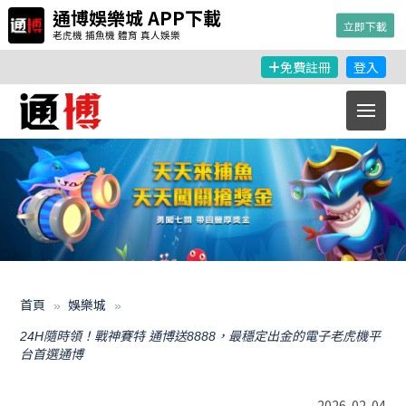
通博娛樂城 APP下載
立即下載
老虎機 捕魚機 體育 真人娛樂
免費註冊
登入
Me
首頁
娛樂城
24H隨時領！戰神賽特 通博送8888，最穩定出金的電子老虎機平
台首選通博
2026-02-04