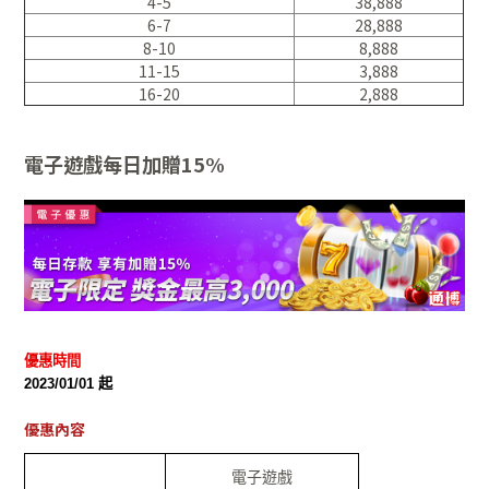
4-5
38,888
6-7
28,888
8-10
8,888
11-15
3,888
16-20
2,888
電子遊戲每日加贈15%
優惠時間
2023/01/01 起
優惠內容
電子遊戲