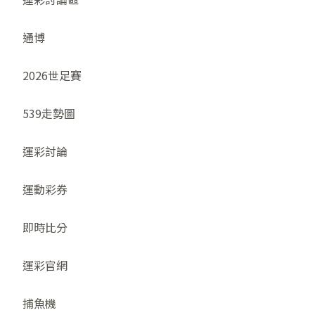
通博
2026世足賽
539走勢圖
運彩討論
運動彩券
即時比分
運彩官網
捕魚機