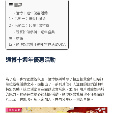
目錄
一、通博十週年優惠活動
1、活動一：扭蛋抽黃金
2、活動二：10萬T幣拉霸
二、玩家如何參與十週年盛典
三、結論
四、通博娛樂城十週年常見活動Q&A
通博十週年優惠活動
為了進一步增強慶祝氛圍，通博娛樂城除了扭蛋抽黃金和10萬T
幣拉霸機活動之外，還推出了一系列其他引人注目的促銷活動和
特別獎勵。這些活動旨在回饋忠實玩家，並吸引用戶體驗娛樂城
的魅力。通過這些精心策劃的活動，通博娛樂城希望不僅能回饋
老玩家，也能吸引新玩家加入，共同分享這一刻的喜悅。