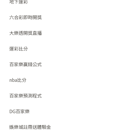
地下運彩
六合彩即時開獎
大樂透開獎直播
運彩比分
百家樂贏錢公式
nba比分
百家樂預測程式
DG百家樂
娛樂城註冊送體驗金