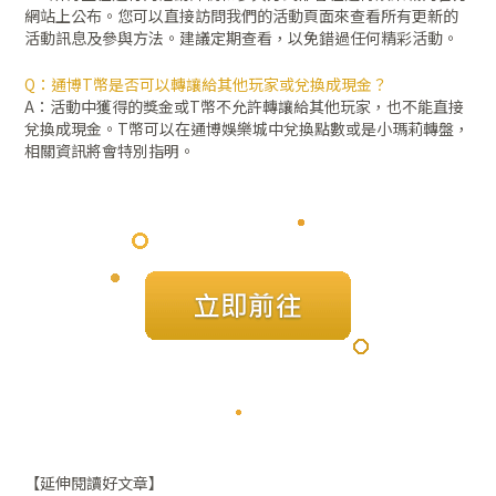
網站上公布。您可以直接訪問我們的活動頁面來查看所有更新的
活動訊息及參與方法。建議定期查看，以免錯過任何精彩活動。
Q：通博T幣是否可以轉讓給其他玩家或兌換成現金？
A：活動中獲得的獎金或T幣不允許轉讓給其他玩家，也不能直接
兌換成現金。T幣可以在通博娛樂城中兌換點數或是小瑪莉轉盤，
相關資訊將會特別指明。
【延伸閱讀好文章】