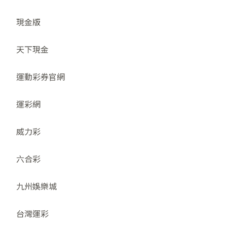
現金版
天下現金
運動彩券官網
運彩網
威力彩
六合彩
九州娛樂城
台灣運彩