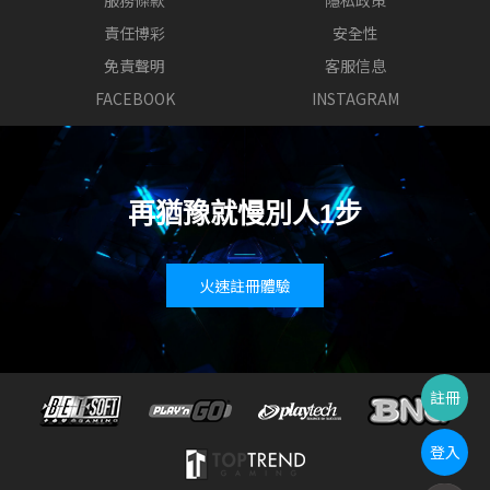
服務條款
隱私政策
責任博彩
安全性
免責聲明
客服信息
FACEBOOK
INSTAGRAM
再猶豫就慢別人1步
火速註冊體驗
註冊
登入