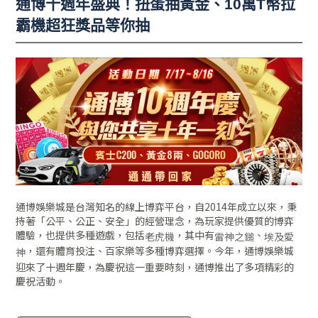
通博十週年盛典！扭蛋抽黃金、10萬T幣拉
霸機超狂獎品等你抽
通博娛樂城是台灣知名的線上博弈平台，自2014年成立以來，秉
持著「公平、公正、安全」的經營理念，為玩家提供優質的博弈
體驗，也提供多種遊戲，包括
，其中有
、
老虎機
雷神之鎚
埃及愛
，還有體育投注、百家樂等多種博弈選擇。今年，通博娛樂城
神
迎來了十週年慶，為慶祝這一重要時刻，通博推出了多項精彩的
慶祝活動。