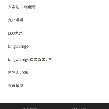
大樂透即時開獎
九州娛樂
LEO九州
bingobingo
bingo bingo賓果賓果分析
世界盃2026
體育博彩