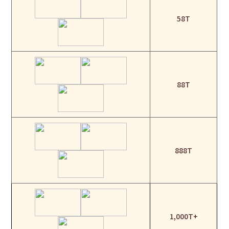
58T
88T
888T
1,000T+