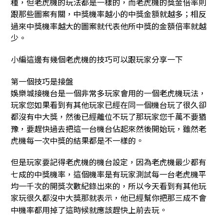
種，但老虎機的玩法都是一樣的，而老虎機的獎金倍率則
跟那些圖案有關，中獎機率越小的中獎金額就越多；相反
過來中獎機率越大的圖案就代表他所中獎的金額倍率就越
少。
小編這邊有幾個老虎機的技巧可以跟玩家分享一下
第一個技巧是接盤
娛樂城接機台是一個非常多玩家會用的一個老虎機玩法，
玩家您如果看到有其他玩家已經在同一個機台玩了很久卻
都沒有中大獎，然後已經離位不玩了那玩家您千萬不要猶
豫，要趕快過去把這一台機台佔起來然後開始玩，雖然老
虎機每一次中獎的結果都是不一樣的。
但是玩家要記得老虎機的機台設定，因為老虎機最少都有
七成的中獎機率，這個機率是有玩家測試每一台老虎機平
均一千次的開獎次數紀錄出來的，所以今天看到有其他玩
家玩很久都沒中大獎那就表示，他已經幫你把那三成不會
中機率都用掉了這時候就應該趕快上前去玩。