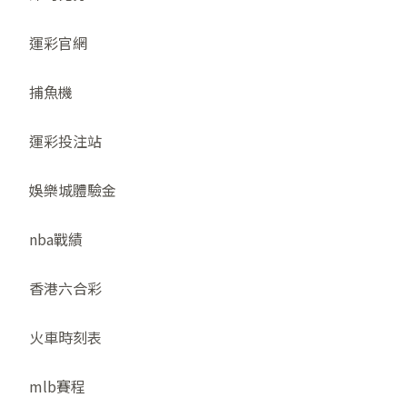
運彩官網
捕魚機
運彩投注站
娛樂城體驗金
nba戰績
香港六合彩
火車時刻表
mlb賽程