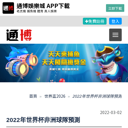
通博娛樂城 APP下載
立即下載
老虎機 捕魚機 體育 真人娛樂
免費註冊
登入
Me
首頁
世界盃2026
2022年世界杯非洲球隊預測
2022-03-02
2022年世界杯非洲球隊預測