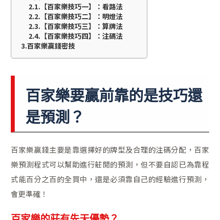
2.1.【百家樂技巧一】：看路法
2.2.【百家樂技巧二】：明燈法
2.3.【百家樂技巧三】：算牌法
2.4.【百家樂技巧四】：注碼法
3.百家樂贏錢密技
百家樂要贏前靠的是技巧還
是預測？
百家樂贏錢主要是靠選擇好的牌型及合理的注碼分配，百家
樂預測程式可以幫助進行莊閒的預測，但不要自認已為靠程
式能百分之百的全買中，還是必須靠自己的經驗進行預測，
會更準確！
百家樂的莊有先天優勢？