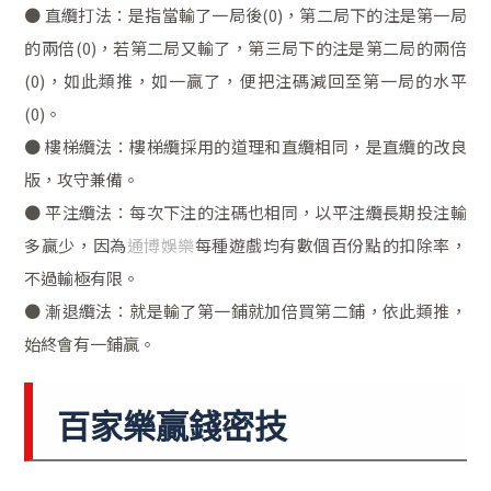
● 直纜打法：是指當輸了一局後(0)，第二局下的注是第一局
的兩倍(0)，若第二局又輸了，第三局下的注是第二局的兩倍
(0)，如此類推，如一贏了，便把注碼減回至第一局的水平
(0)。
● 樓梯纜法：樓梯纜採用的道理和直纜相同，是直纜的改良
版，攻守兼備。
● 平注纜法：每次下注的注碼也相同，以平注纜長期投注輸
多贏少，因為
通博娛樂
每種遊戲均有數個百份點的扣除率，
不過輸極有限。
● 漸退纜法：就是輸了第一鋪就加倍買第二鋪，依此類推，
始終會有一鋪贏。
百家樂贏錢密技