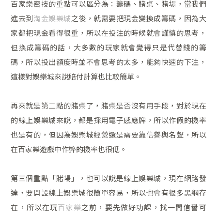
百家樂密技的重點可以區分為：籌碼、賭桌、賭場，當我們
進去到
淘金娛樂城
之後，就需要把現金變換成籌碼，因為大
家都把現金看得很重，所以在投注的時候就會謹慎的思考，
但換成籌碼的話，大多數的玩家就會覺得只是代替錢的籌
碼，所以投出額度時並不會思考的太多，能夠快速的下注，
這樣對娛樂城來說賠付計算也比較簡單。
再來就是第二點的賭桌了，賭桌是否沒有用手段，對於現在
的線上娛樂城來說，都是採用電子感應牌，所以作假的機率
也是有的，但因為娛樂城經營還是需要靠信譽與名聲，所以
在百家樂遊戲中作弊的機率也很低。
第三個重點「賭場」，也可以說是線上娛樂城，現在網路發
達，要開設線上娛樂城很簡單容易，所以也會有很多黑網存
在，所以在玩
百家樂
之前，要先做好功課，找一間信譽可