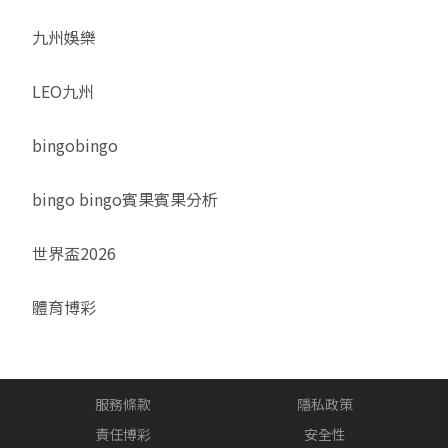
九州娛樂
LEO九州
bingobingo
bingo bingo賓果賓果分析
世界盃2026
體育博彩
服務條款
隱私政策
責任博彩
安全性