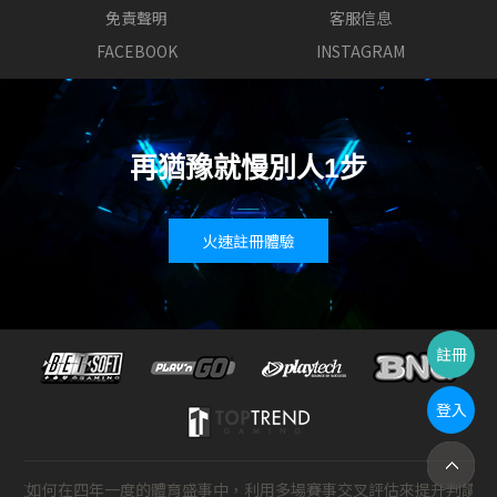
免責聲明
客服信息
FACEBOOK
INSTAGRAM
再猶豫就慢別人1步
火速註冊體驗
註冊
登入
知道如何在四年一度的體育盛事中，利用多場賽事交叉評估來提升判讀樂