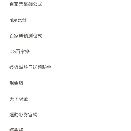
百家樂贏錢公式
nba比分
百家樂預測程式
DG百家樂
娛樂城註冊送體驗金
現金版
天下現金
運動彩券官網
運彩網