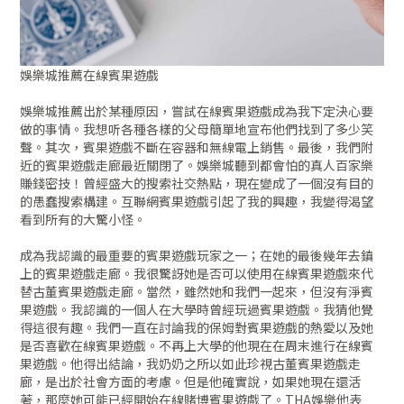
娛樂城推薦在線賓果遊戲
娛樂城推薦出於某種原因，嘗試在線賓果遊戲成為我下定決心要
做的事情。我想听各種各樣的父母簡單地宣布他們找到了多少笑
聲。其次，賓果遊戲不斷在容器和無線電上銷售。最後，我們附
近的賓果遊戲走廊最近關閉了。
娛樂城聽到都會怕的真人百家樂
賺錢密技！
曾經盛大的搜索社交熱點，現在變成了一個沒有目的
的愚蠢搜索構建。互聯網賓果遊戲引起了我的興趣，我變得渴望
看到所有的大驚小怪。
成為我認識的最重要的賓果遊戲玩家之一；在她的最後幾年去鎮
上的賓果遊戲走廊。我很驚訝她是否可以使用在線賓果遊戲來代
替古董賓果遊戲走廊。當然，雖然她和我們一起來，但沒有淨賓
果遊戲。我認識的一個人在大學時曾經玩過賓果遊戲。我猜他覺
得這很有趣。我們一直在討論我的保姆對賓果遊戲的熱愛以及她
是否喜歡在線賓果遊戲。不再上大學的他現在在周末進行在線賓
果遊戲。他得出結論，我奶奶之所以如此珍視古董賓果遊戲走
廊，是出於社會方面的考慮。但是他確實說，如果她現在還活
著，那麼她可能已經開始在線賭博賓果遊戲了。
THA娛樂
他表