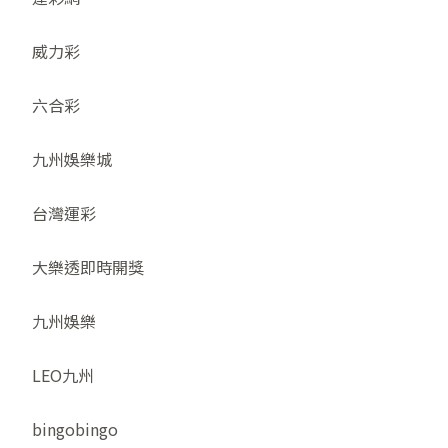
威力彩
六合彩
九州娛樂城
台灣運彩
大樂透即時開獎
九州娛樂
LEO九州
bingobingo