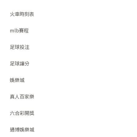
火車時刻表
mlb賽程
足球投注
足球讓分
娛樂城
真人百家樂
六合彩開獎
通博娛樂城