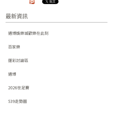
最新資訊
通博娛樂城歡樂在此刻
百家樂
運彩討論區
通博
2026世足賽
539走勢圖