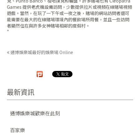
克、Punto Banco、梭哈撲克和輪盤。許多賭場也有 Cleopatra
Games 提供老虎機設備訪問，少數提供拉片或視頻在線賭場視頻
遊戲。當然，在玩了一下午或一夜之後，賭場的網站訪問者還可
能需要在最大的在線賭場環境內的餐飲場所用餐，並且一些訪問
者顯然住在與許多女神賭場相鄰的度假村。
"
通博娛樂城最好的娛樂場 Online
最新資訊
通博娛樂城歡樂在此刻
百家樂