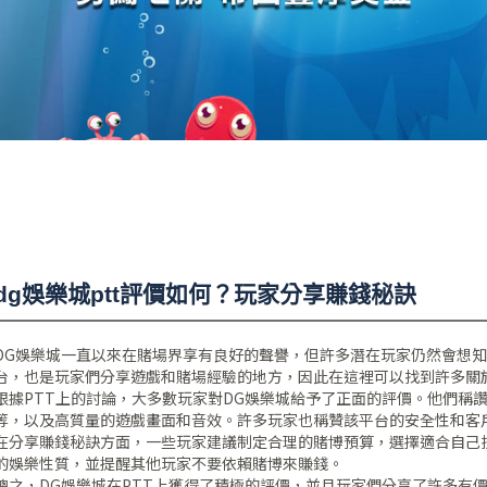
dg娛樂城ptt評價如何？玩家分享賺錢秘訣
DG娛樂城一直以來在賭場界享有良好的聲譽，但許多潛在玩家仍然會想知
台，也是玩家們分享遊戲和賭場經驗的地方，因此在這裡可以找到許多關
根據PTT上的討論，大多數玩家對DG娛樂城給予了正面的評價。他們稱
等，以及高質量的遊戲畫面和音效。許多玩家也稱贊該平台的安全性和客
在分享賺錢秘訣方面，一些玩家建議制定合理的賭博預算，選擇適合自己
的娛樂性質，並提醒其他玩家不要依賴賭博來賺錢。
總之，DG娛樂城在PTT上獲得了積極的評價，並且玩家們分享了許多有