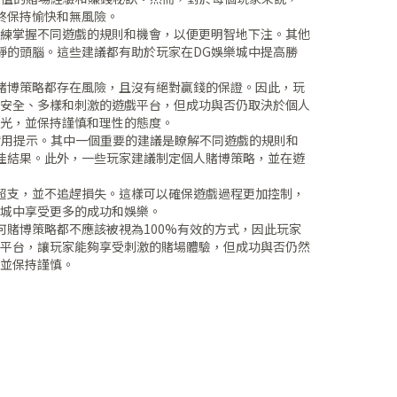
終保持愉快和無風險。
熟練掌握不同遊戲的規則和機會，以便更明智地下注。其他
靜的頭腦。這些建議都有助於玩家在DG娛樂城中提高勝
賭博策略都存在風險，且沒有絕對贏錢的保證。因此，玩
個安全、多樣和刺激的遊戲平台，但成功與否仍取決於個人
時光，並保持謹慎和理性的態度。
實用提示。其中一個重要的建議是瞭解不同遊戲的規則和
佳結果。此外，一些玩家建議制定個人賭博策略，並在遊
超支，並不追趕損失。這樣可以確保遊戲過程更加控制，
樂城中享受更多的成功和娛樂。
賭博策略都不應該被視為100%有效的方式，因此玩家
戲平台，讓玩家能夠享受刺激的賭場體驗，但成功與否仍然
趣並保持謹慎。