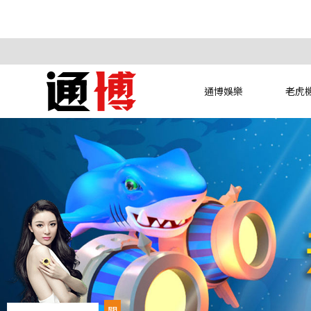
通博娛樂
老虎
關