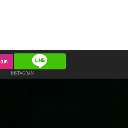
INSTAGRAM