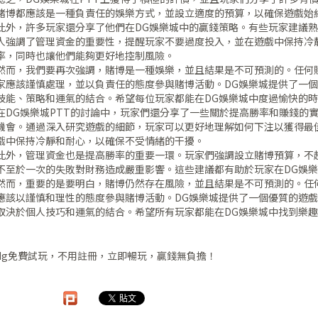
賭博都應該是一種負責任的娛樂方式，並設立適度的預算，以確保遊戲始
此外，許多玩家還分享了他們在DG娛樂城中的贏錢策略。有些玩家建議
人強調了管理資金的重要性，提醒玩家不要過度投入，並在遊戲中保持冷
率，同時也讓他們能夠更好地控制風險。
然而，我們要再次強調，賭博是一種娛樂，並且結果是不可預測的。任何
家應該謹慎處理，並以負責任的態度參與賭博活動。DG娛樂城提供了一
技能、策略和運氣的結合。希望每位玩家都能在DG娛樂城中度過愉快的
在DG娛樂城PTT的討論中，玩家們還分享了一些關於提高勝率和賺錢的
機會。通過深入研究遊戲的細節，玩家可以更好地理解如何下注以獲得最
戲中保持冷靜和耐心，以確保不受情緒的干擾。
此外，管理資金也是提高勝率的重要一環。玩家們強調設立賭博預算，不
不至於一次的失敗對財務造成嚴重影響。這些建議都有助於玩家在DG娛
然而，重要的是要明白，賭博仍然存在風險，並且結果是不可預測的。任何
應該以謹慎和理性的態度參與賭博活動。DG娛樂城提供了一個優質的遊
取決於個人技巧和運氣的結合。希望所有玩家都能在DG娛樂城中找到樂
dg免費試玩，不用註冊，立即暢玩，贏錢無負擔！